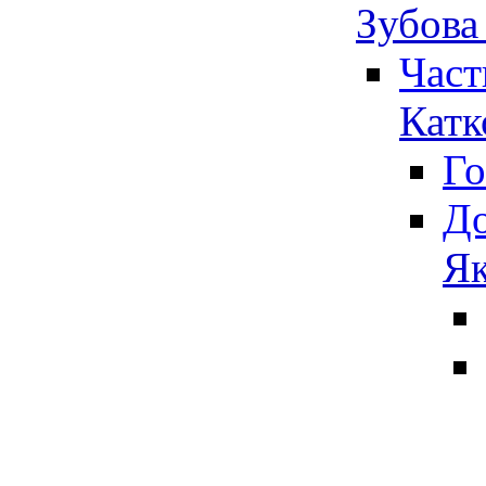
Зубова
Част
Катк
Го
До
Як