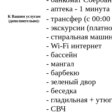
- аптека - 1 минута
К Вашим услугам
- трансфер (с 00:00 
(дополнительно):
- экскурсии (платно
- стиральная машин
- Wi-Fi интернет
- бассейн
- мангал
- барбекю
- зеленый двор
- беседка
- гладильная + утю
- СВЧ