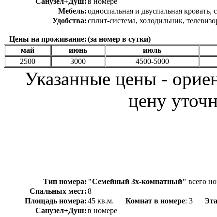
Санузел+Душ:
в номере
Мебель:
односпальная и двуспальная кровать, 
Удобства:
сплит-система, холодильник, телевизор
Цены на проживание:
(за номер в сутки)
май
июнь
июль
2500
3000
4500-5000
Указанные цены - орие
цену уточн
Тип номера:
"Семейный 3х-комнатный"
всего но
Спальных мест:
8
Площадь номера:
45 кв.м.
Комнат в номере
: 3
Эт
Санузел+Душ:
в номере