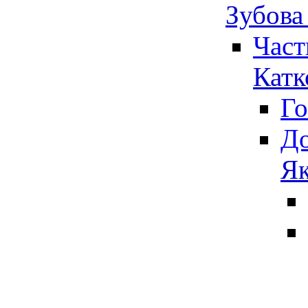
Зубова
Част
Катк
Го
До
Як