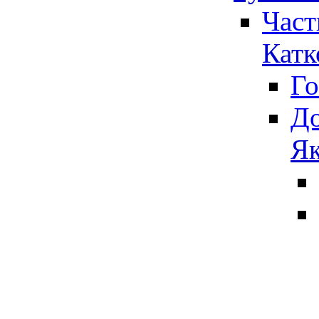
Част
Катк
Го
До
Як