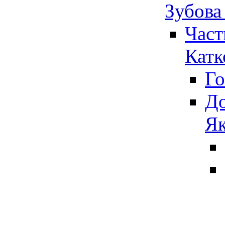
Зубова
Част
Катк
Го
До
Як