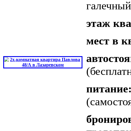
галечный
этаж кв
мест в к
автостоя
(бесплат
питание
(самосто
брониро