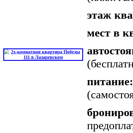
этаж кв
мест в к
автостоя
(бесплат
питание
(самосто
брониро
предопла