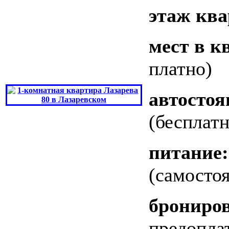
этаж кв
мест в к
платно)
автостоя
(бесплатн
питание:
(самосто
брониро
предопла