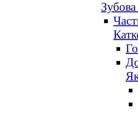
Зубова
Част
Катк
Го
До
Як