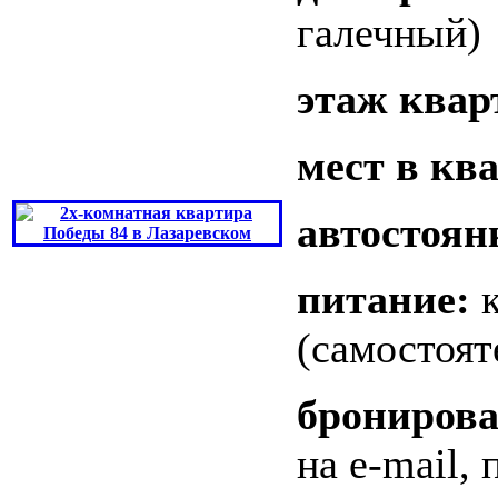
галечный)
этаж квар
мест в кв
автостоян
питание:
к
(самостоят
бронирова
на e-mail,