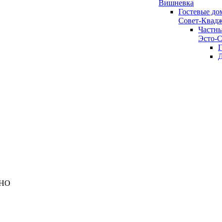
Вишневка
Гостевые дом
Совет-Квад
Частны
Эсто-С
Г
Д
ДНО