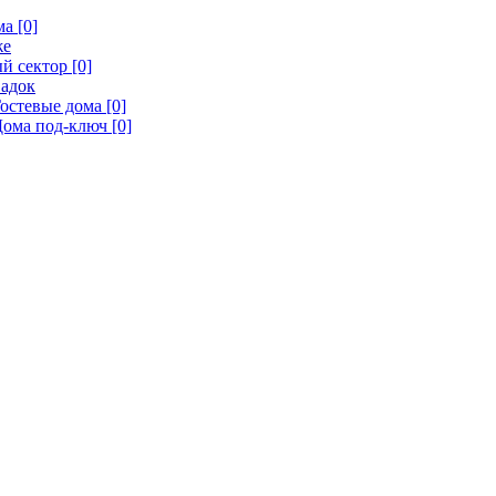
а [0]
же
й сектор [0]
адок
остевые дома [0]
ома под-ключ [0]