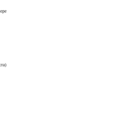
лере
та)