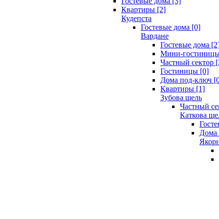
Гостевые дома [3]
Квартиры [2]
Кудепста
Гостевые дома [0]
Вардане
Гостевые дома [2
Мини-гостиницы 
Частный сектор [
Гостиницы [0]
Дома под-ключ [0
Квартиры [1]
Зубова щель
Частный се
Каткова ще
Госте
Дома 
Якорн