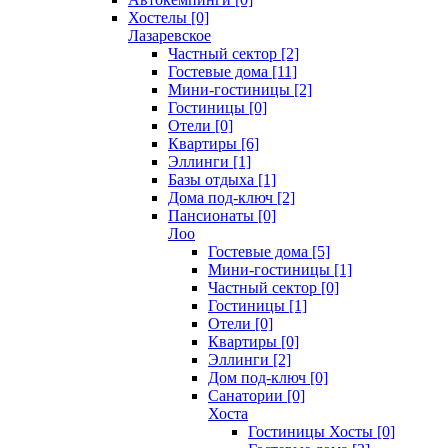
Хостелы [0]
Лазаревское
Частный сектор [2]
Гостевые дома [11]
Мини-гостиницы [2]
Гостиницы [0]
Отели [0]
Квартиры [6]
Эллинги [1]
Базы отдыха [1]
Дома под-ключ [2]
Пансионаты [0]
Лоо
Гостевые дома [5]
Мини-гостиницы [1]
Частный сектор [0]
Гостиницы [1]
Отели [0]
Квартиры [0]
Эллинги [2]
Дом под-ключ [0]
Санатории [0]
Хоста
Гостиницы Хосты [0]