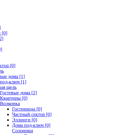
]
[0]
2]
]
ктор [0]
ль
вые дома [1]
под-ключ [1]
ая щель
Гостевые дома [2]
Квартиры [0]
Волконка
Гостиницы [0]
Частный сектор [0]
Эллинги [0]
Дома под-ключ [0]
Солоники