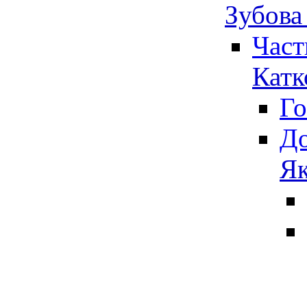
Зубова
Част
Катк
Го
До
Як