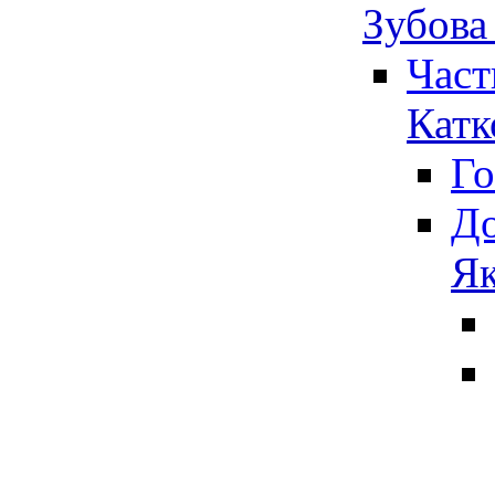
Зубова
Част
Катк
Го
До
Як