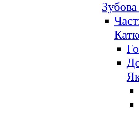
Зубова
Част
Катк
Го
До
Як