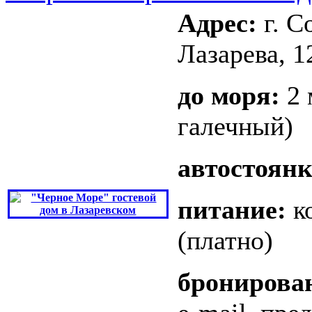
Адрес:
г. С
Лазарева, 1
до моря:
2 
галечный)
автостоянк
питание:
к
(платно)
бронирова