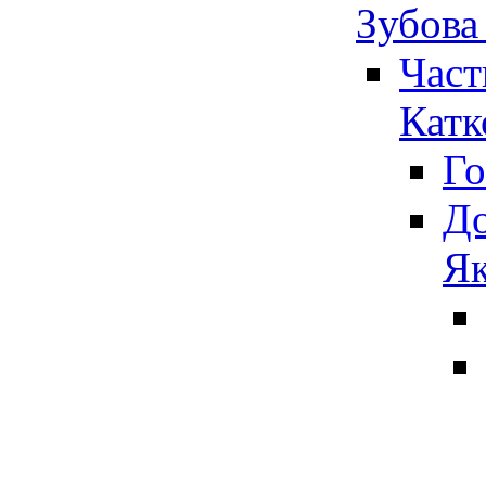
Зубова
Част
Катк
Го
До
Як