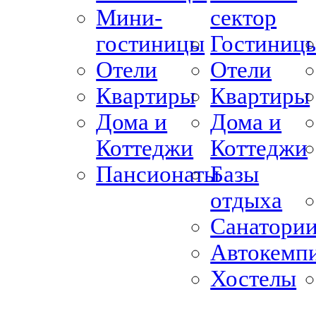
Мини-
сектор
гостиницы
Гостиниц
Отели
Отели
Квартиры
Квартиры
Дома и
Дома и
Коттеджи
Коттеджи
Пансионаты
Базы
отдыха
Санатори
Автокемп
Хостелы