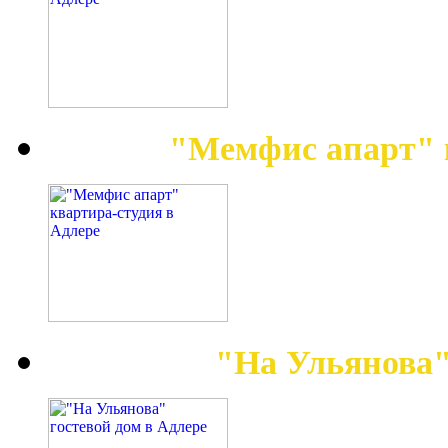
"Мемфис апарт" 
"На Ульянова"