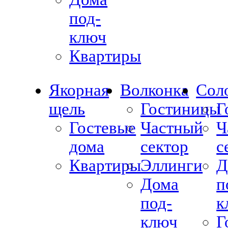
под-
ключ
Квартиры
Якорная
Волконка
Сол
щель
Гостиницы
Г
Гостевые
Частный
Ч
дома
сектор
с
Квартиры
Эллинги
Д
Дома
п
под-
к
ключ
Г