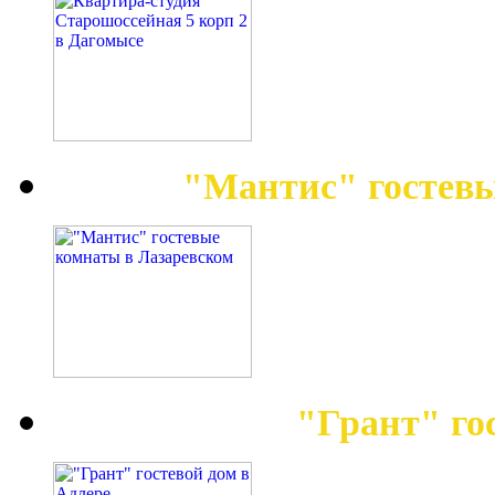
"Мантис" гостев
"Грант" го