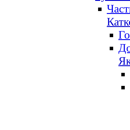
Част
Катк
Го
До
Як