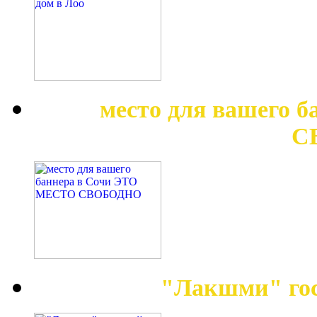
место для вашего 
С
"Лакшми" гос