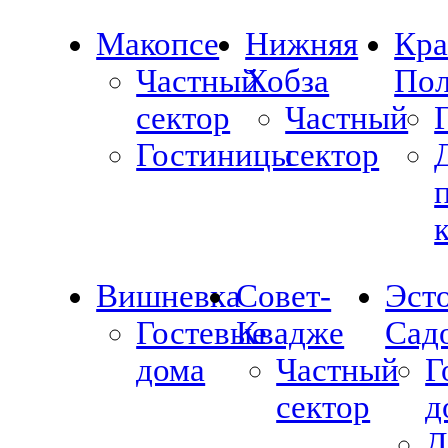
Макопсе
Нижняя
Кра
Частный
Хобза
Пол
сектор
Частный
Гостиницы
сектор
Вишневка
Совет-
Эст
Гостевые
Квадже
Сад
дома
Частный
Г
сектор
д
Д