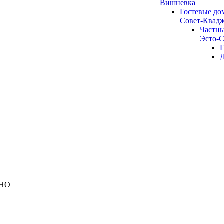
Вишневка
Гостевые дом
Совет-Квад
Частны
Эсто-С
Г
Д
ДНО