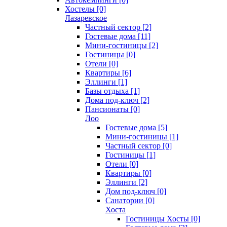
Хостелы [0]
Лазаревское
Частный сектор [2]
Гостевые дома [11]
Мини-гостиницы [2]
Гостиницы [0]
Отели [0]
Квартиры [6]
Эллинги [1]
Базы отдыха [1]
Дома под-ключ [2]
Пансионаты [0]
Лоо
Гостевые дома [5]
Мини-гостиницы [1]
Частный сектор [0]
Гостиницы [1]
Отели [0]
Квартиры [0]
Эллинги [2]
Дом под-ключ [0]
Санатории [0]
Хоста
Гостиницы Хосты [0]