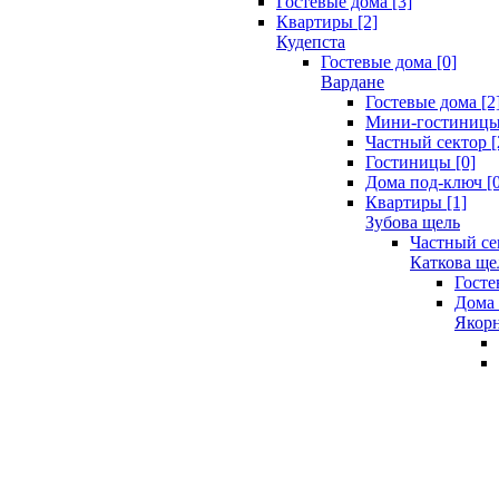
Гостевые дома [3]
Квартиры [2]
Кудепста
Гостевые дома [0]
Вардане
Гостевые дома [2
Мини-гостиницы 
Частный сектор [
Гостиницы [0]
Дома под-ключ [0
Квартиры [1]
Зубова щель
Частный се
Каткова ще
Госте
Дома 
Якорн