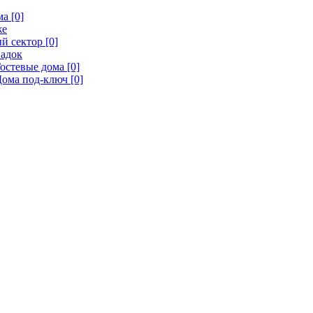
а [0]
же
й сектор [0]
адок
остевые дома [0]
ома под-ключ [0]