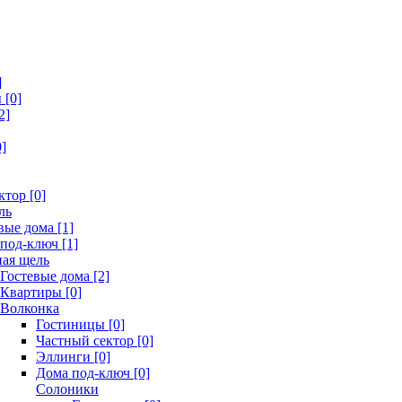
]
[0]
2]
]
ктор [0]
ль
вые дома [1]
под-ключ [1]
ая щель
Гостевые дома [2]
Квартиры [0]
Волконка
Гостиницы [0]
Частный сектор [0]
Эллинги [0]
Дома под-ключ [0]
Солоники