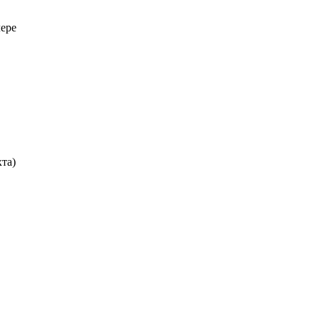
лере
та)