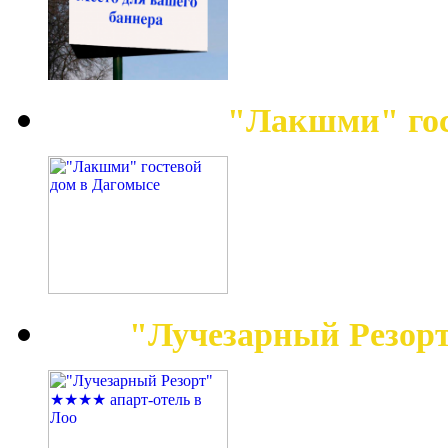
"Лакшми" гос
"Лучезарный Резор