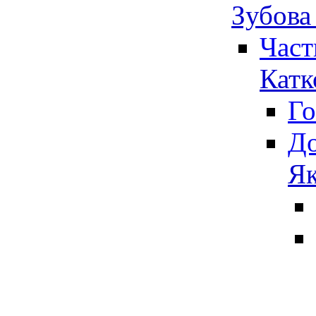
Зубова
Част
Катк
Го
До
Як