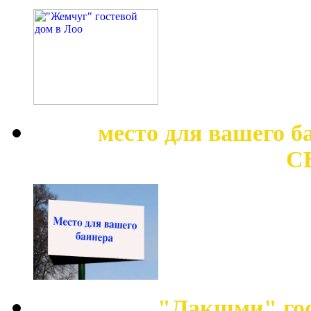
место для вашего 
С
"Лакшми" гос