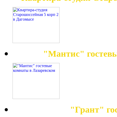
"Мантис" гостев
"Грант" го