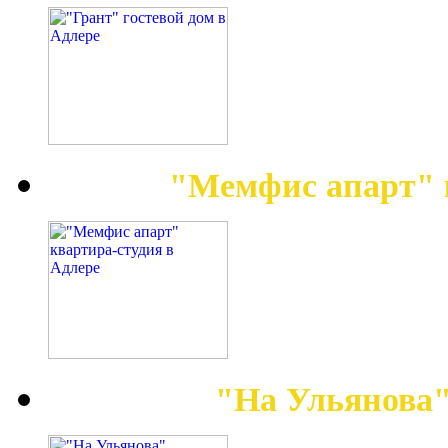
"Мемфис апарт" 
"На Ульянова"