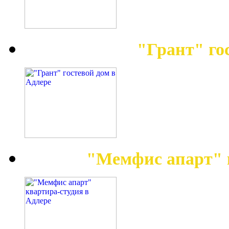
"Грант" го
"Мемфис апарт" 