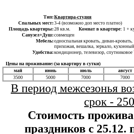
Тип:
Квартира-студия
Спальных мест:
3-4 (возможно доп место платно)
Площадь квартиры:
28 кв.м.
Комнат в квартире
: 1 
Санузел+Душ:
совмещен
Мебель:
односпальная кровать, диван-кровать,
прихожая, вешалка, зеркало, кухонный
Удобства:
кондиционер, телевизор, спутниковое 
Цены на проживание:
(за квартиру в сутки)
май
июнь
июль
август
3500
5000
7000
7000
В период межсезонья во
срок - 25
Стоимость прожива
праздников с 25.12. п