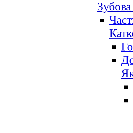
Зубова
Част
Катк
Го
До
Як