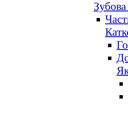
Зубова
Част
Катк
Го
До
Як