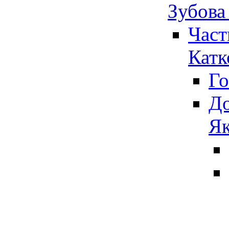
Зубова
Част
Катк
Го
До
Як