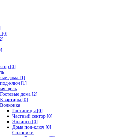
]
[0]
2]
]
ктор [0]
ль
вые дома [1]
под-ключ [1]
ая щель
Гостевые дома [2]
Квартиры [0]
Волконка
Гостиницы [0]
Частный сектор [0]
Эллинги [0]
Дома под-ключ [0]
Солоники