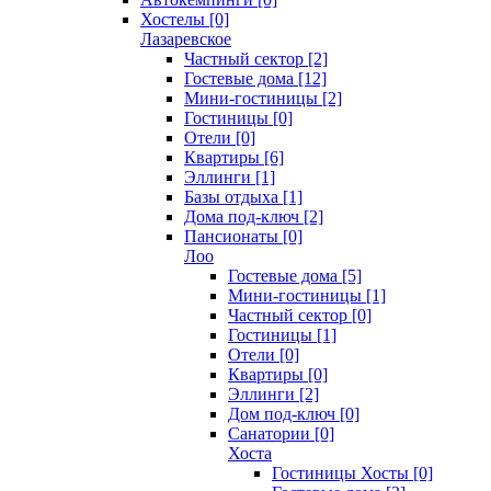
Хостелы [0]
Лазаревское
Частный сектор [2]
Гостевые дома [12]
Мини-гостиницы [2]
Гостиницы [0]
Отели [0]
Квартиры [6]
Эллинги [1]
Базы отдыха [1]
Дома под-ключ [2]
Пансионаты [0]
Лоо
Гостевые дома [5]
Мини-гостиницы [1]
Частный сектор [0]
Гостиницы [1]
Отели [0]
Квартиры [0]
Эллинги [2]
Дом под-ключ [0]
Санатории [0]
Хоста
Гостиницы Хосты [0]