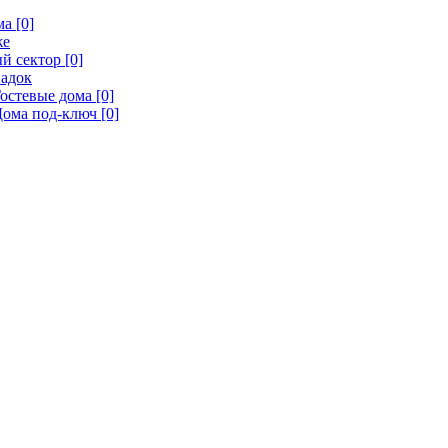
а [0]
же
й сектор [0]
адок
остевые дома [0]
ома под-ключ [0]