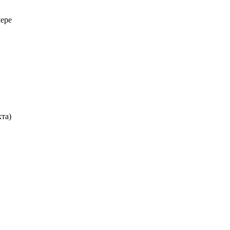
лере
та)