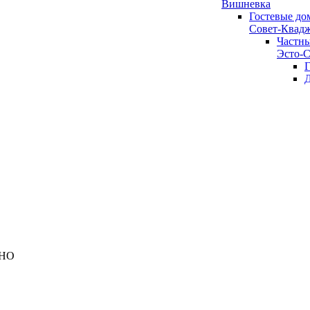
Вишневка
Гостевые дом
Совет-Квад
Частны
Эсто-С
Г
Д
ДНО