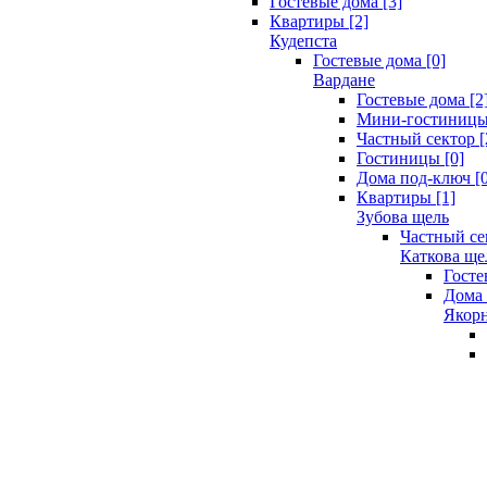
Гостевые дома [3]
Квартиры [2]
Кудепста
Гостевые дома [0]
Вардане
Гостевые дома [2
Мини-гостиницы 
Частный сектор [
Гостиницы [0]
Дома под-ключ [0
Квартиры [1]
Зубова щель
Частный се
Каткова ще
Госте
Дома 
Якорн