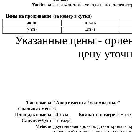
Удобства:
сплит-система, холодильник, телевизо
Цены на проживание:
(за номер в сутки)
июнь
июль
3500
4000
Указанные цены - орие
цену уточн
Тип номера:
"Апартаменты 2х-комнатные"
Спальных мест:
6
Площадь номера:
50 кв.м.
Комнат в номере
: 2 +
Санузел+Душ:
в номере
Мебель:
двуспальная кровать, диван-кровать, 
туалетный столик, вешалка, зеркало, 