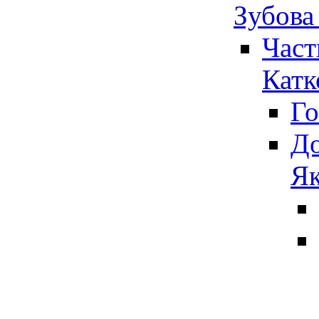
Зубова
Част
Катк
Го
До
Як