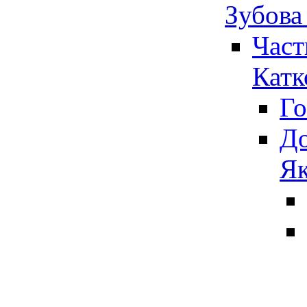
Зубова
Част
Катк
Го
До
Як