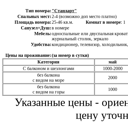
Тип номера:
"Стандарт"
Спальных мест:
2-4 (возможно доп место платно)
Площадь номера:
25-46 кв.м.
Комнат в номере
:
Санузел+Душ:
в номере
Мебель:
односпальные или двуспальная кровати
журнальный столик, зеркало
Удобства:
кондиционер, телевизор, холодильник,
Цены на проживание:
(за номер в сутки)
Категория
май
С балконом и шезлонгами
1000-2000
без балкона
2000
с видом на море
без балкона
1000
с видом на горы
Указанные цены - орие
цену уточн