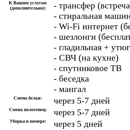
К Вашим услугам
- трансфер (встреча
(дополнительно):
- стиральная машин
- Wi-Fi интернет (б
- шезлонги (беспла
- гладильная + утю
- СВЧ (на кухне)
- спутниковое ТВ
- беседка
- мангал
Смена белья:
через 5-7 дней
Смена полотенец:
через 5-7 дней
Уборка в номере:
через 5 дней