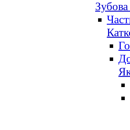
Зубова
Част
Катк
Го
До
Як