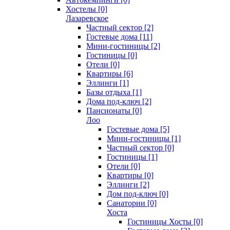
Хостелы [0]
Лазаревское
Частный сектор [2]
Гостевые дома [11]
Мини-гостиницы [2]
Гостиницы [0]
Отели [0]
Квартиры [6]
Эллинги [1]
Базы отдыха [1]
Дома под-ключ [2]
Пансионаты [0]
Лоо
Гостевые дома [5]
Мини-гостиницы [1]
Частный сектор [0]
Гостиницы [1]
Отели [0]
Квартиры [0]
Эллинги [2]
Дом под-ключ [0]
Санатории [0]
Хоста
Гостиницы Хосты [0]