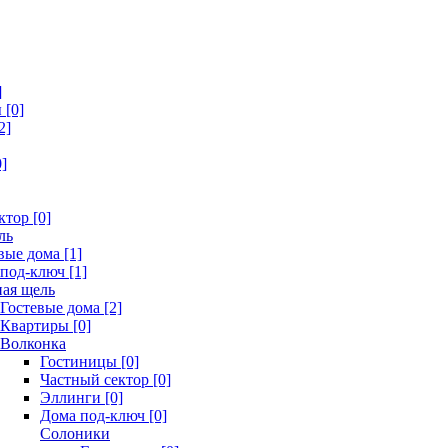
]
[0]
2]
]
ктор [0]
ль
вые дома [1]
под-ключ [1]
ая щель
Гостевые дома [2]
Квартиры [0]
Волконка
Гостиницы [0]
Частный сектор [0]
Эллинги [0]
Дома под-ключ [0]
Солоники