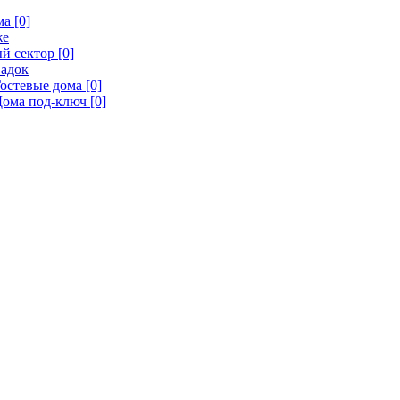
а [0]
же
й сектор [0]
адок
остевые дома [0]
ома под-ключ [0]