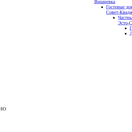
Вишневка
Гостевые дом
Совет-Квад
Частны
Эсто-С
Г
Д
ДНО