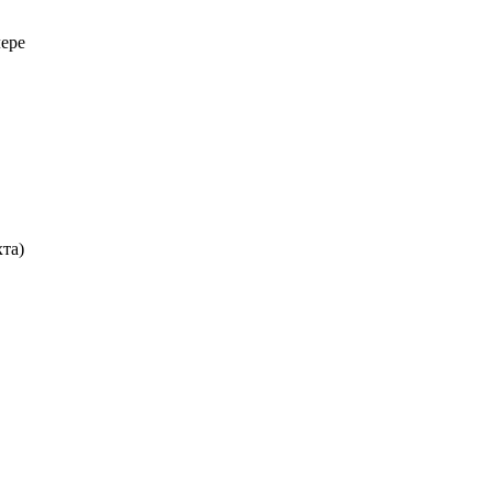
лере
та)