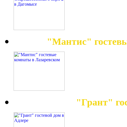
"Мантис" гостев
"Грант" го