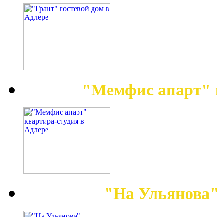
"Мемфис апарт" 
"На Ульянова"