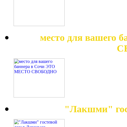
место для вашего 
С
"Лакшми" гос