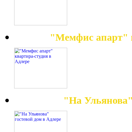
"Мемфис апарт" 
"На Ульянова"