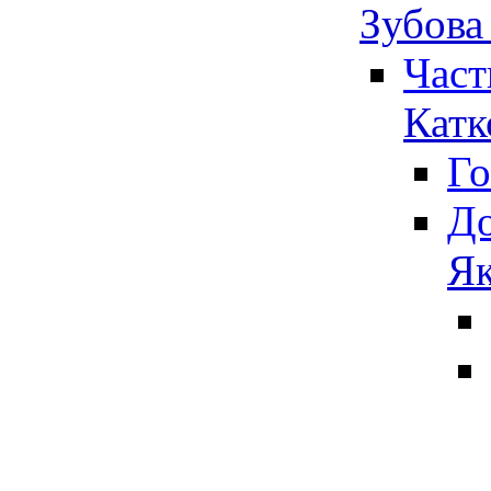
Зубова
Част
Катк
Го
До
Як