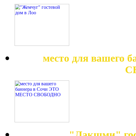
место для вашего 
С
"Лакшми" гос