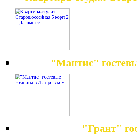
"Мантис" гостев
"Грант" го