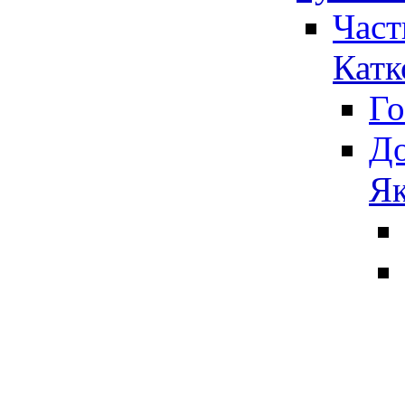
Част
Катк
Го
До
Як