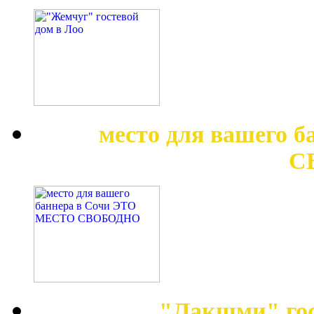
место для вашего 
С
"Лакшми" гос