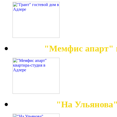
"Мемфис апарт" 
"На Ульянова"