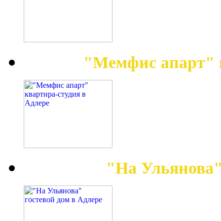
"Мемфис апарт" 
"На Ульянова"