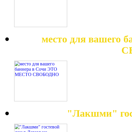
место для вашего 
С
"Лакшми" гос