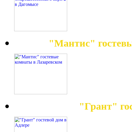
"Мантис" гостев
"Грант" го