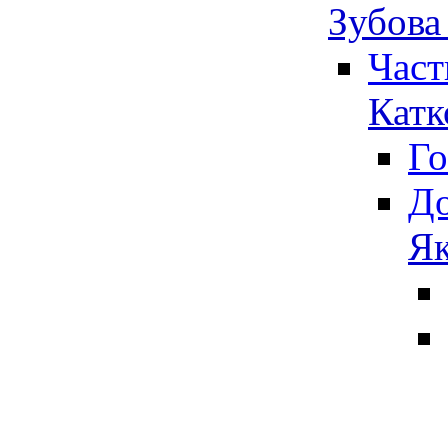
Зубова
Част
Катк
Го
До
Як