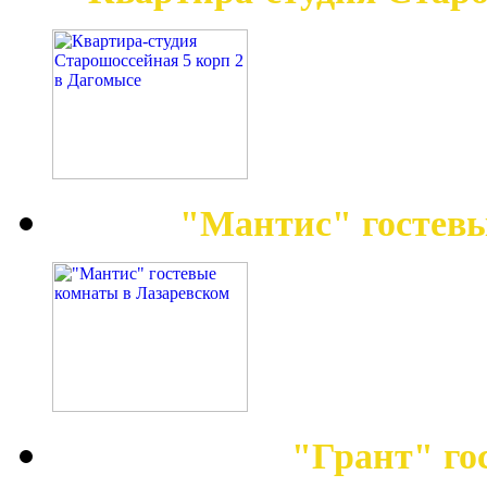
"Мантис" гостев
"Грант" го