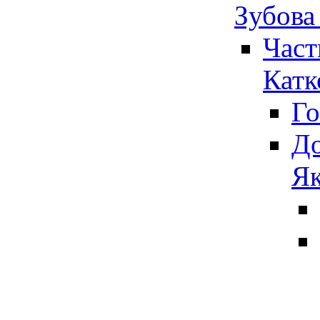
Зубова
Част
Катк
Го
До
Як