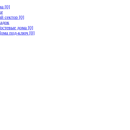
а [0]
же
й сектор [0]
адок
остевые дома [0]
ома под-ключ [0]