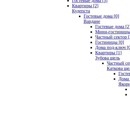
Гостевые дома [3]
Квартиры [2]
Кудепста
Гостевые дома [0]
Вардане
Гостевые дома [2
Мини-гостиницы 
Частный сектор [
Гостиницы [0]
Дома под-ключ [0
Квартиры [1]
Зубова щель
Частный се
Каткова ще
Госте
Дома 
Якорн