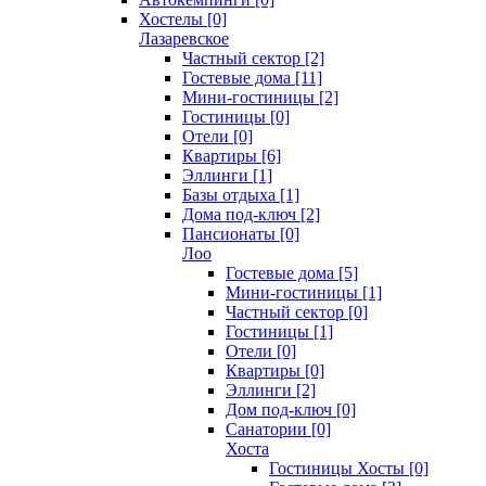
Хостелы [0]
Лазаревское
Частный сектор [2]
Гостевые дома [11]
Мини-гостиницы [2]
Гостиницы [0]
Отели [0]
Квартиры [6]
Эллинги [1]
Базы отдыха [1]
Дома под-ключ [2]
Пансионаты [0]
Лоо
Гостевые дома [5]
Мини-гостиницы [1]
Частный сектор [0]
Гостиницы [1]
Отели [0]
Квартиры [0]
Эллинги [2]
Дом под-ключ [0]
Санатории [0]
Хоста
Гостиницы Хосты [0]