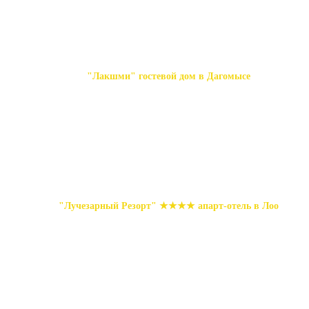
"Лакшми" гостевой дом в Дагомысе
"Лучезарный Резорт" ★★★★ апарт-отель в Лоо