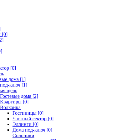
]
[0]
2]
]
ктор [0]
ль
вые дома [1]
под-ключ [1]
ая щель
Гостевые дома [2]
Квартиры [0]
Волконка
Гостиницы [0]
Частный сектор [0]
Эллинги [0]
Дома под-ключ [0]
Солоники