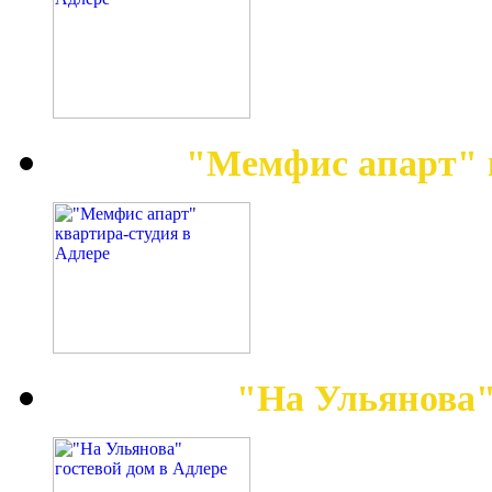
"Мемфис апарт" 
"На Ульянова"