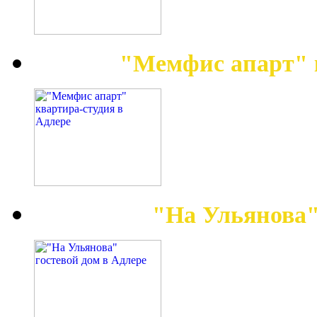
"Мемфис апарт" 
"На Ульянова"