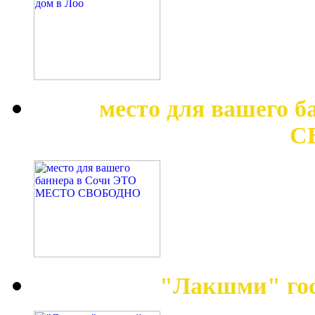
место для вашего 
С
"Лакшми" гос