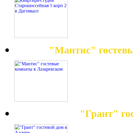
"Мантис" гостев
"Грант" го