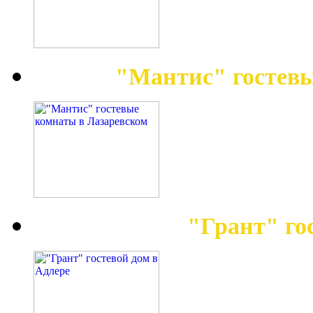
"Мантис" гостев
"Грант" го