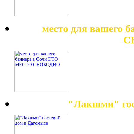
место для вашего 
С
"Лакшми" гос