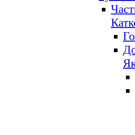
Част
Катк
Го
До
Як