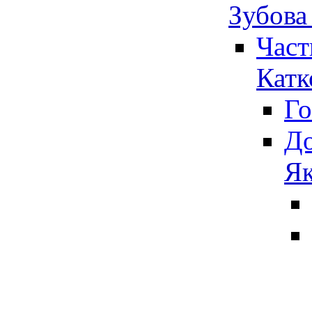
Зубова
Част
Катк
Го
До
Як