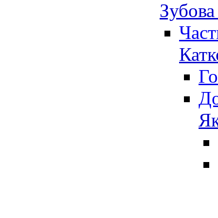
Зубова
Част
Катк
Го
До
Як